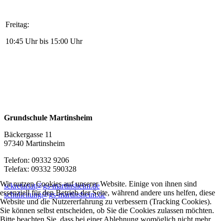
Freitag:
10:45 Uhr bis 15:00 Uhr
Grundschule Martinsheim
Bäckergasse 11
97340 Martinsheim
Telefon: 09332 9206
Telefax: 09332 590328
Wir nutzen Cookies auf unserer Website. Einige von ihnen sind
sekretariat@gs-martinsheim.de
essenziell für den Betrieb der Seite, während andere uns helfen, diese
schulleitung@gs-martinsheim.de
Website und die Nutzererfahrung zu verbessern (Tracking Cookies).
Sie können selbst entscheiden, ob Sie die Cookies zulassen möchten.
Bitte beachten Sie, dass bei einer Ablehnung womöglich nicht mehr